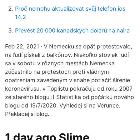
Proč nemohu aktualizovat svůj telefon ios
14.2
Převést 20 000 kanadských dolarů na naira
Feb 22, 2021 · V Nemecku sa opäť protestovalo,
na ľudí pískali z balkónov. Niekoľko stoviek ľudí
sa v sobotu v rôznych mestách Nemecka
zúčastnilo na protestoch proti vládnym
opatreniam zavedeným v snahe potlačiť šírenie
koronavírusu. v Toplistu pokračuju od roku 2007
ze starého blogu :) Statistika od počátku nového
blogu od 19/7/2020. Vyhledej si na Verunce.
Překládej si blog.
1 day ago Slime