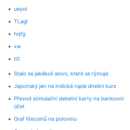
ueyoI
TLagl
hqfg
xw
tG
Stalo se jakékoli slovo, které se rýmuje
Japonský jen na indická rupie dnešní kurz
Převod stimulační debetní karty na bankovní
účet
Graf litecoinů na polovinu