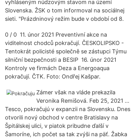
vyhláseným núdzovým stavom na území
Slovenska. ŽSK o tom informoval na sociálnej
sieti. "Prázdninový režim bude v období od 8.
0 / 0 11. únor 2021 Preventivní akce na
viditelnost chodců pokračují. ČESKOLIPSKO -
Tentokrát policisté společně se zástupci Týmu
silniční bezpečnosti a BESIP 16. únor 2021
Kontroly ve firmách Deza a Energoaqua
pokračují. ČTK. Foto: Ondřej Kašpar.
Zámer však na vláde prekazila
Veronika Remišová. Feb 25, 2021 …
Tesco, pokračujú v expanzii na Slovensku. Dnes
otvorili nový obchod v centre Bratislavy na
Špitálskej ulici, v piatok pribudne ďalší v
Šamoríne, ich počet sa tak zvýši na päť. Žabka