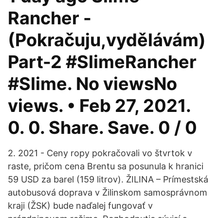
Rancher -
(Pokračuju,vydělávám)
Part-2 #SlimeRancher​
#Slime​. No viewsNo
views. • Feb 27, 2021.
0. 0. Share. Save. 0 / 0
2. 2021 - Ceny ropy pokračovali vo štvrtok v
raste, pričom cena Brentu sa posunula k hranici
59 USD za barel (159 litrov). ŽILINA – Prímestská
autobusová doprava v Žilinskom samosprávnom
kraji (ŽSK) bude naďalej fungovať v