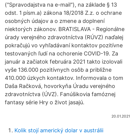
("Spravodajstva na e-mail"), na základe § 13
odst. 1 písm.a) zákona 18/2018 Z.z. o ochrane
osobných údajov a o zmene a doplnení
niektorých zákonov. BRATISLAVA - Regionálne
úrady verejného zdravotníctva (RÚVZ) naďalej
pokračujú vo vyhľadávaní kontaktov pozitívne
testovaných ľudí na ochorenie COVID-19. Za
január a začiatok februára 2021 takto izolovali
vyše 136.000 pozitívnych osôb a približne
410.000 úzkych kontaktov. Informovala o tom
Daša Račková, hovorkyňa Úradu verejného
zdravotníctva (ÚVZ). Fanúšikovia famóznej
fantasy série Hry o život jasajú.
20.01.2021
Kolik stojí americký dolar v austrálii