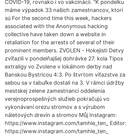
COVID-19, rovnako i vo vakcinácii. "K pondelku
máme výpadok 33 našich zamestnancov, ktorí
sú For the second time this week, hackers
associated with the Anonymous hacking
collective have taken down a website in
retaliation for the arrests of several of their
prominent members. ZVOLEN - Hokejisti Detvy
zvíťazili v pondelňajšej dohrávke 27. kola Tipos
extraligy vo Zvolene v lokálnom derby nad
Banskou Bystricou 4:3. Po štvrtom víťazstve za
sebou sa v tabuľke dostali na 3. V rámci údržby
mestskej zelene zamestnanci oddelenia
verejnoprospešných služieb pokračujú vo
vykonávaní orezu stromov a s výrubom
náletových drevín a stromov Můj Instagram:
https://www.instagram.com/tamhle_ten_ Editor:
https://www.instagram.com/tamhle_ten_