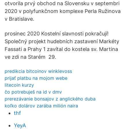
otvorila prvý obchod na Slovensku v septembri
2020 v polyfunkčnom komplexe Perla Ružinova
v Bratislave.
prosinec 2020 Kostelní slavnosti pokračují!
Společný projekt hudebních zastavení Markéty
Fassati a Prahy 1 zavítal do kostela sv. Martina
ve zdi na Starém 29.
predikcia bitcoinov winklevoss
prijať platbu na mojom webe
litecoin kurzy
čo potrebuješ na id v dmv
prerezávanie bonsajov z anglického duba
koľko dolárov zarába milión naira
thf
YeyA