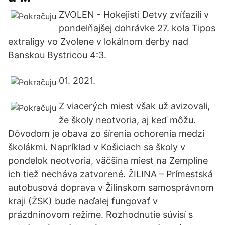
ZVOLEN - Hokejisti Detvy zvíťazili v
pondelňajšej dohrávke 27. kola Tipos
extraligy vo Zvolene v lokálnom derby nad
Banskou Bystricou 4:3.
01. 2021.
Z viacerých miest však už avizovali,
že školy neotvoria, aj keď môžu.
Dôvodom je obava zo šírenia ochorenia medzi
školákmi. Napríklad v Košiciach sa školy v
pondelok neotvoria, väčšina miest na Zemplíne
ich tiež necháva zatvorené. ŽILINA – Prímestská
autobusová doprava v Žilinskom samosprávnom
kraji (ŽSK) bude naďalej fungovať v
prázdninovom režime. Rozhodnutie súvisí s