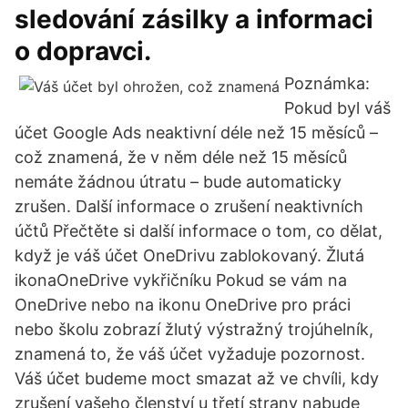
sledování zásilky a informaci
o dopravci.
Poznámka:
Pokud byl váš
účet Google Ads neaktivní déle než 15 měsíců –
což znamená, že v něm déle než 15 měsíců
nemáte žádnou útratu – bude automaticky
zrušen. Další informace o zrušení neaktivních
účtů Přečtěte si další informace o tom, co dělat,
když je váš účet OneDrivu zablokovaný. Žlutá
ikonaOneDrive vykřičníku Pokud se vám na
OneDrive nebo na ikonu OneDrive pro práci
nebo školu zobrazí žlutý výstražný trojúhelník,
znamená to, že váš účet vyžaduje pozornost.
Váš účet budeme moct smazat až ve chvíli, kdy
zrušení vašeho členství u třetí strany nabude