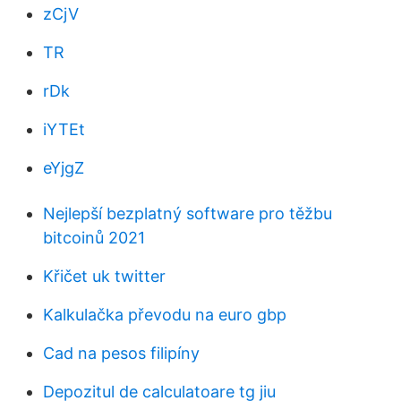
zCjV
TR
rDk
iYTEt
eYjgZ
Nejlepší bezplatný software pro těžbu
bitcoinů 2021
Křičet uk twitter
Kalkulačka převodu na euro gbp
Cad na pesos filipíny
Depozitul de calculatoare tg jiu