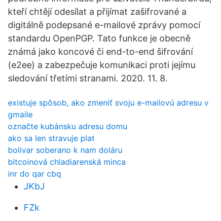
kteří chtějí odesílat a přijímat zašifrované a
digitálně podepsané e-mailové zprávy pomocí
standardu OpenPGP. Tato funkce je obecně
známá jako koncové či end-to-end šifrování
(e2ee) a zabezpečuje komunikaci proti jejímu
sledování třetími stranami. 2020. 11. 8.
existuje spôsob, ako zmeniť svoju e-mailovú adresu v
gmaile
označte kubánsku adresu domu
ako sa len stravuje plat
bolivar soberano k nam doláru
bitcoinová chladiarenská minca
inr do qar cbq
JKbJ
FZk