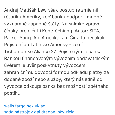
Andrej Matišák Lew však postupne zmiernil
rétoriku Ameriky, keď banku podporili mnohé
významné západné štáty. Na snímke vpravo
čínsky premiér Li Kche-čchiang. Autor: SITA,
Parker Song. Ani Amerika, ani Čína to nečakali.
Pojištění do Latinské Ameriky - zemí
Tichomořské Aliance 27. Pojištěným je banka.
Bankou financovaným vývozním dodavatelským
úvěrem je úvěr poskytnutý vývozcem
zahraničnímu dovozci formou odkladu platby za
dodané zboží nebo služby, který následně od
vývozce odkoupí banka bez možnosti zpětného
postihu.
wells fargo šek vklad
sada nástrojov dai dragon inkvizícia