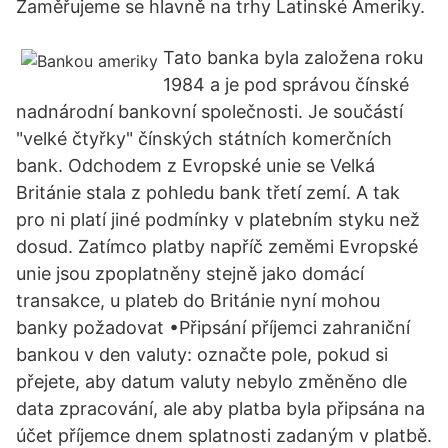
Zaměřujeme se hlavně na trhy Latinské Ameriky.
Tato banka byla založena roku
1984 a je pod správou čínské
nadnárodní bankovní společnosti. Je součástí
"velké čtyřky" čínských státních komerčních
bank. Odchodem z Evropské unie se Velká
Británie stala z pohledu bank třetí zemí. A tak
pro ni platí jiné podmínky v platebním styku než
dosud. Zatímco platby napříč zeměmi Evropské
unie jsou zpoplatněny stejně jako domácí
transakce, u plateb do Británie nyní mohou
banky požadovat •Připsání příjemci zahraniční
bankou v den valuty: označte pole, pokud si
přejete, aby datum valuty nebylo změněno dle
data zpracování, ale aby platba byla připsána na
účet příjemce dnem splatnosti zadaným v platbě.