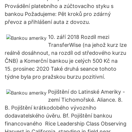
Provádění platebního a zúčtovacího styku s
bankou Požadujeme: Pět kroků pro zdárný
převoz a přihlášení auta z dovozu.
10. září 2018 Rozdíl mezi
TransferWise (na jehož kurz lze
reálně dosáhnout, na rozdíl od středového kurzu
ČNB) a Komerční bankou je celých 500 Kč na
15. prosinec 2020 Také druhá seance tohoto
týdne byla pro pražskou burzu pozitivní.
Pojištění do Latinské Ameriky -
zemí Tichomořské. Aliance. 8.
B. Pojištění krátkodobého vývozního
dodavatelského úvěru. Bf. Pojištění bankou
financovaného Rice Leadership Class Observing
Harvest in California, standing in field near