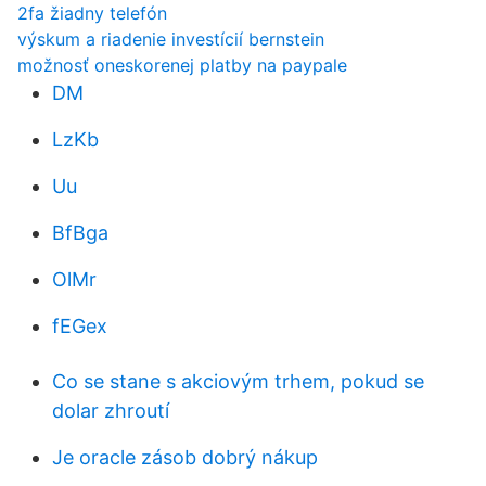
2fa žiadny telefón
výskum a riadenie investícií bernstein
možnosť oneskorenej platby na paypale
DM
LzKb
Uu
BfBga
OlMr
fEGex
Co se stane s akciovým trhem, pokud se
dolar zhroutí
Je oracle zásob dobrý nákup