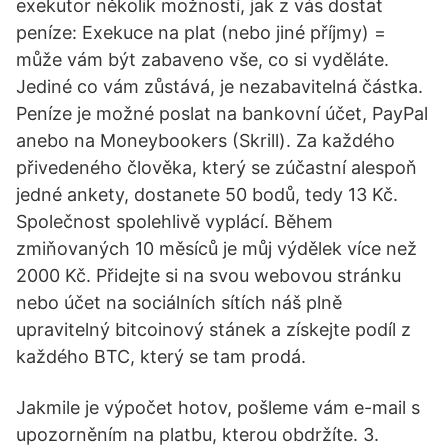
exekutor několik možností, jak z vás dostat
peníze: Exekuce na plat (nebo jiné příjmy) =
může vám být zabaveno vše, co si vyděláte.
Jediné co vám zůstává, je nezabavitelná částka.
Peníze je možné poslat na bankovní účet, PayPal
anebo na Moneybookers (Skrill). Za každého
přivedeného člověka, který se zúčastní alespoň
jedné ankety, dostanete 50 bodů, tedy 13 Kč.
Společnost spolehlivě vyplácí. Během
zmiňovaných 10 měsíců je můj výdělek více než
2000 Kč. Přidejte si na svou webovou stránku
nebo účet na sociálních sítích náš plně
upravitelný bitcoinový stánek a získejte podíl z
každého BTC, který se tam prodá.
Jakmile je výpočet hotov, pošleme vám e-mail s
upozorněním na platbu, kterou obdržíte. 3.