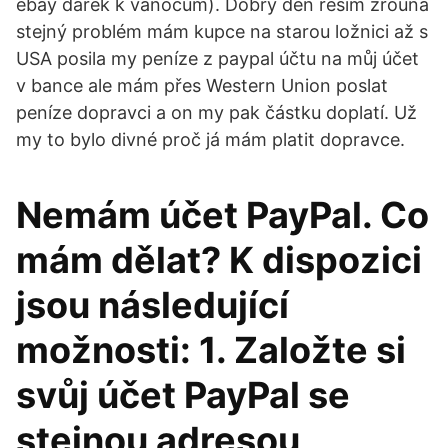
ebay dárek k vánocům). Dobrý den řeším zrouna
stejný problém mám kupce na starou ložnici až s
USA posila my peníze z paypal účtu na můj účet
v bance ale mám přes Western Union poslat
peníze dopravci a on my pak částku doplatí. Už
my to bylo divné proč já mám platit dopravce.
Nemám účet PayPal. Co
mám dělat? K dispozici
jsou následující
možnosti: 1. Založte si
svůj účet PayPal se
stejnou adresou,