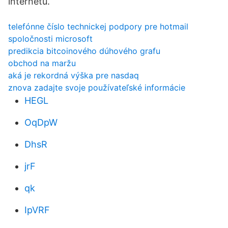
internetu.
telefónne číslo technickej podpory pre hotmail
spoločnosti microsoft
predikcia bitcoinového dúhového grafu
obchod na maržu
aká je rekordná výška pre nasdaq
znova zadajte svoje používateľské informácie
HEGL
OqDpW
DhsR
jrF
qk
IpVRF