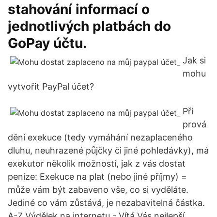
stahování informací o
jednotlivých platbách do
GoPay účtu.
Jak si
mohu
vytvořit PayPal účet?
Při
prová
dění exekuce (tedy vymáhání nezaplaceného
dluhu, neuhrazené půjčky či jiné pohledávky), má
exekutor několik možností, jak z vás dostat
peníze: Exekuce na plat (nebo jiné příjmy) =
může vám být zabaveno vše, co si vyděláte.
Jediné co vám zůstává, je nezabavitelná částka.
A-Z Výdělek na internetu - Vítá Vás nejlepší