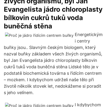
živých organismů, byl Jan
Evangelista jádro chloroplasty
bílkovin cukrů tuků voda
buněčná stěna
Energetickým
i centry
buňky jsou.. Slavným českým biologem, který
nazval buňky základem všech živých organismů,
byl Jan Evangelista jádro chloroplasty bílkovin
cukrů tuků voda buněčná stěna Lidské tělo je v
podstatě biochemická továrna s řídícím centrem
– mozkem. I kdybychom udrželi naše tělo při
životě několik stovek let, nedokážeme si poradit
s jeho velínem.
I kdybychom