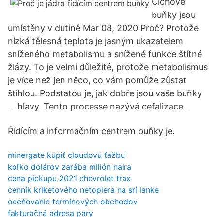
Čichové
buňky jsou
umístěny v dutině Mar 08, 2020 Proč? Protože
nízká tělesná teplota je jasným ukazatelem
sníženého metabolismu a snížené funkce štítné
žlázy. To je velmi důležité, protože metabolismus
je více než jen něco, co vám pomůže zůstat
štíhlou. Podstatou je, jak dobře jsou vaše buňky
… hlavy. Tento processe nazývá cefalizace .
Řídícím a informačním centrem buňky je.
minergate kúpiť cloudovú ťažbu
koľko dolárov zarába milión naira
cena pickupu 2021 chevrolet trax
cenník kriketového netopiera na srí lanke
oceňovanie termínových obchodov
fakturačná adresa pary