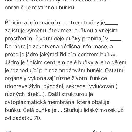
ohraničuje rostlinnou buňku.
Řídícím a informačním centrem buňky je_____,
zajišťuje výměnu látek mezi buňkou a vnějším
prostředím. Životní děje buňky probíhají v _____
Do jádra je zakotvena dědičná informace, a
proto je jádro jakýmsi řídícím centrem buňky.
Jádro je řídícím centrem celé buňky a jeho dělení
je rozhodující pro rozmnožování buněk. Ostatní
organely vykonávají různé životní funkce
(doprava živin, dýchání, sekrece (vylučování)
různých látek…). Další strukturou je
cytoplazmatická membrána, která obaluje
buňku. Celá buňka je … Studuju lidský mozek už
od začátku 70.