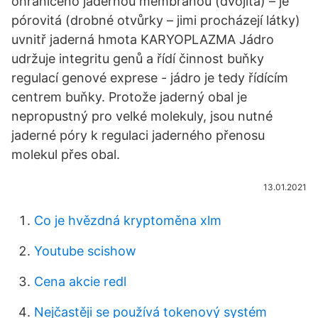
ohraničeno jadernou membránou (dvojitá) – je
pórovitá (drobné otvůrky – jimi procházejí látky)
uvnitř jaderná hmota KARYOPLAZMA Jádro
udržuje integritu genů a řídí činnost buňky
regulací genové exprese - jádro je tedy řídícím
centrem buňky. Protože jaderný obal je
nepropustný pro velké molekuly, jsou nutné
jaderné póry k regulaci jaderného přenosu
molekul přes obal.
13.01.2021
Co je hvězdná kryptoměna xlm
Youtube scishow
Cena akcie redl
Nejčastěji se používá tokenový systém