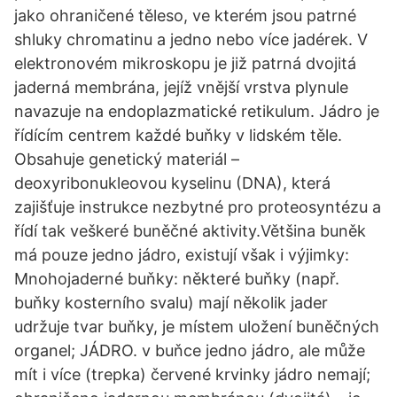
jako ohraničené těleso, ve kterém jsou patrné
shluky chromatinu a jedno nebo více jadérek. V
elektronovém mikroskopu je již patrná dvojitá
jaderná membrána, jejíž vnější vrstva plynule
navazuje na endoplazmatické retikulum. Jádro je
řídícím centrem každé buňky v lidském těle.
Obsahuje genetický materiál –
deoxyribonukleovou kyselinu (DNA), která
zajišťuje instrukce nezbytné pro proteosyntézu a
řídí tak veškeré buněčné aktivity.Většina buněk
má pouze jedno jádro, existují však i výjimky:
Mnohojaderné buňky: některé buňky (např.
buňky kosterního svalu) mají několik jader
udržuje tvar buňky, je místem uložení buněčných
organel; JÁDRO. v buňce jedno jádro, ale může
mít i více (trepka) červené krvinky jádro nemají;