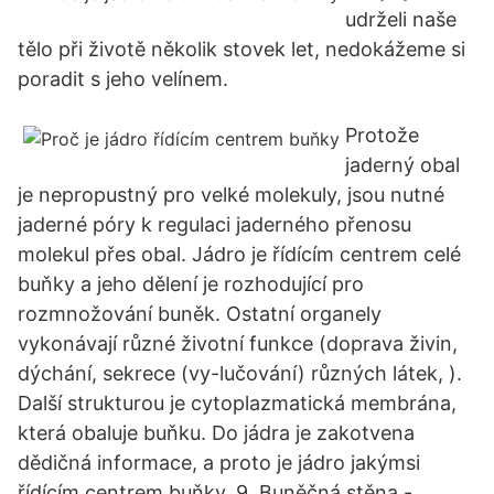
udrželi naše
tělo při životě několik stovek let, nedokážeme si
poradit s jeho velínem.
Protože
jaderný obal
je nepropustný pro velké molekuly, jsou nutné
jaderné póry k regulaci jaderného přenosu
molekul přes obal. Jádro je řídícím centrem celé
buňky a jeho dělení je rozhodující pro
rozmnožování buněk. Ostatní organely
vykonávají různé životní funkce (doprava živin,
dýchání, sekrece (vy-lučování) různých látek, ).
Další strukturou je cytoplazmatická membrána,
která obaluje buňku. Do jádra je zakotvena
dědičná informace, a proto je jádro jakýmsi
řídícím centrem buňky. 9. Buněčná stěna -