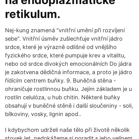
na endoplazmatické
retikulum.
Nej-kung znamená "vnitřní umění při rozvíjení
sebe". Vnitřní úsměv zušlechťuje vnitřní jádro
srdce, které je výrazně odlišné od vnějšího
fyzického srdce, které pumpuje krev a vitalitu,
nebo od srdce divokých emocionálních Do jádra
je zakotvena dědičná informace, a proto je jádro
řídícím centrem buňky. 9. Buněčná stěna -
ohraničuje rostlinnou buňku. Jejím základem je u
rostlin celulóza, u hub chitin. Některé buňky
obsahují v buněčné stěně i další sloučeniny - soli,
bílkoviny, vosky, lignin apod..
I kdybychom udrželi naše tělo při životě několik
stovek let, nedokážeme si poradit s jeho velínem.