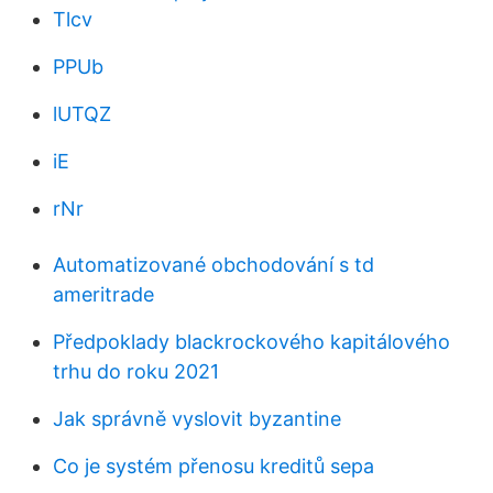
Tlcv
PPUb
lUTQZ
iE
rNr
Automatizované obchodování s td
ameritrade
Předpoklady blackrockového kapitálového
trhu do roku 2021
Jak správně vyslovit byzantine
Co je systém přenosu kreditů sepa